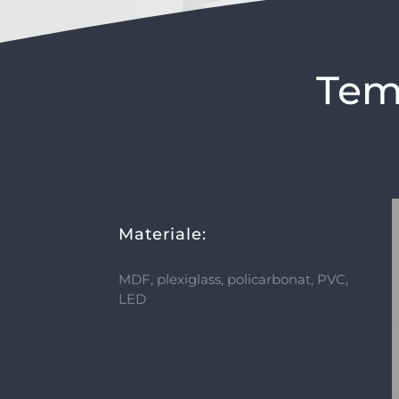
Tem
Materiale:
MDF, plexiglass, policarbonat, PVC,
LED