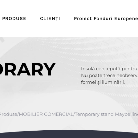
PRODUSE
CLIENȚI
Proiect Fonduri Europen
ORARY
Insulă concepută pentru 
Nu poate trece neobserv
D
formei și iluminării.
Produse
/
MOBILIER COMERCIAL
/
Temporary stand Maybellin