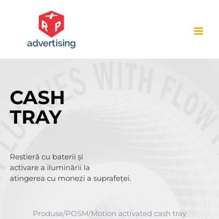
Skip
to
content
CASH
TRAY
Restieră cu baterii și
activare a iluminării la
atingerea cu monezi a suprafeței.
Produse
/
POSM
/
Motion activated cash tray