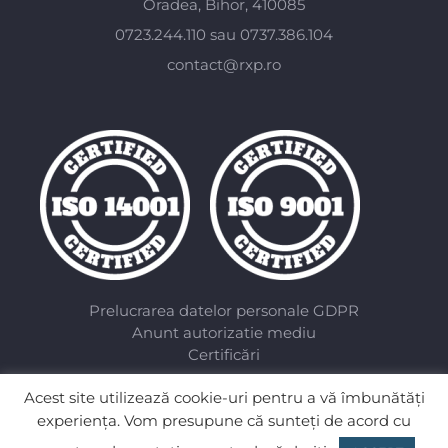
Oradea, Bihor, 410085
0723.244.110 sau 0737.386.104
contact@rxp.ro
Prelucrarea datelor personale GDPR
Anunt autorizatie mediu
Certificări
Acest site utilizează cookie-uri pentru a vă îmbunătăți
experiența. Vom presupune că sunteţi de acord cu