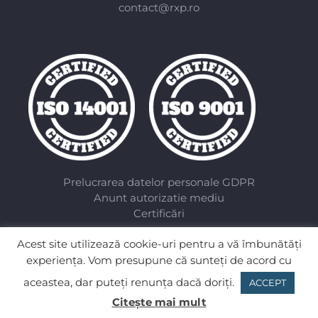
contact@rxp.ro
Prelucrarea datelor personale GDPR
Anunt autorizatie mediu
Certificări
Acest site utilizează cookie-uri pentru a vă îmbunătăți
experiența. Vom presupune că sunteţi de acord cu
aceastea, dar puteți renunța dacă doriți.
ACCEPT
©
2026 RXP Advertising
Citește mai mult