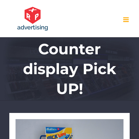
Skip
to
content
Counter
display Pick
UP!
View
Larger
Image