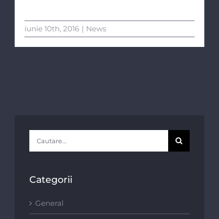
iunie 10th, 2016
|
News
Cautare...
Categorii
General